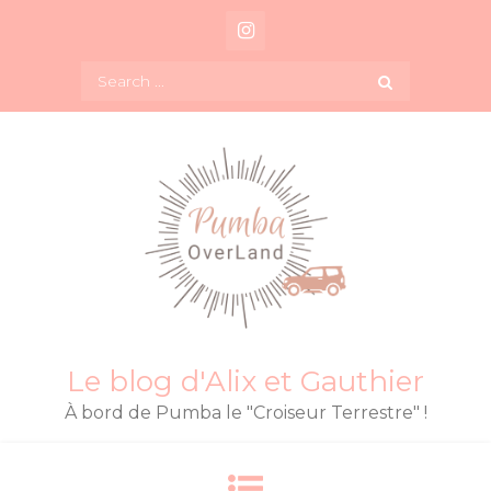
Skip
to
content
Search
for:
Le blog d'Alix et Gauthier
À bord de Pumba le "Croiseur Terrestre" !