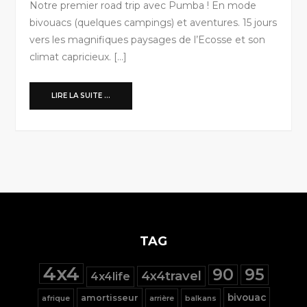
Notre premier road trip avec Pumba ! En mode
bivouacs (quelques campings) et aventures. 15 jours
vers les magnifiques paysages de l’Ecosse et son
climat capricieux. […]
LIRE LA SUITE ...
TAG
4x4
90
95
4x4travel
4x4life
bivouac
amortisseur
afrique
arrière
balkans