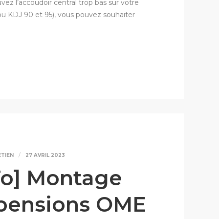
uvez l’accoudoir central trop bas sur votre
J ou KDJ 90 et 95), vous pouvez souhaiter
ETIEN
27 AVRIL 2023
o] Montage
spensions OME