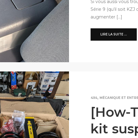
Si vous aussi vous tro
Série 9 (qu’il soit KZ
augmenter […]
LIRE LA SUITE ...
,
4X4
MÉCANIQUE ET ENTR
[How-T
kit su