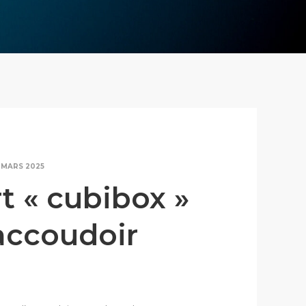
6 MARS 2025
t « cubibox »
’accoudoir