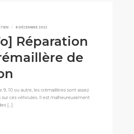
ETIEN
8 DÉCEMBRE 2022
o] Réparation
rémaillère de
on
ie 9, 10 ou autre, les crémaillères sont assez
s sur ces véhicules. Il est malheureusement
des […]