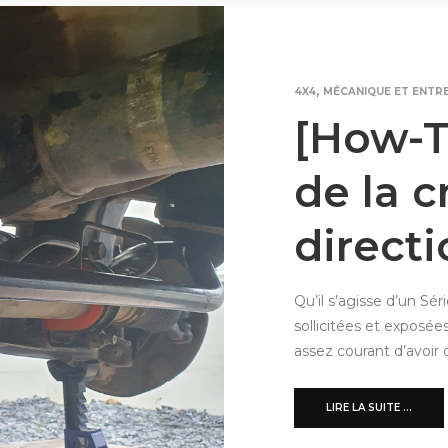
,
4X4
MÉCANIQUE ET ENTR
[How-T
de la c
directi
Qu’il s’agisse d’un Sér
sollicitées et exposée
assez courant d’avoir 
LIRE LA SUITE ...