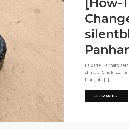
[How-T
Chang
silentb
Panha
La barre Panhard sert 
châssis.Dans le cas du S
triangulé […]
LIRE LA SUITE ...