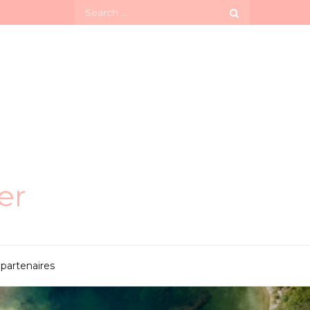
Search
for:
er
partenaires