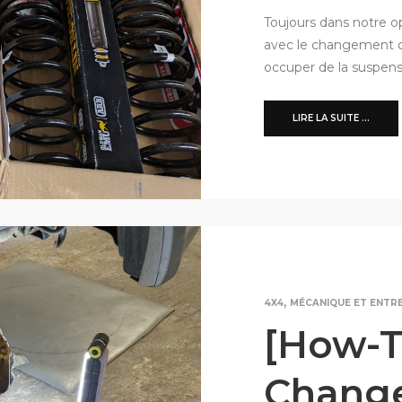
Toujours dans notre op
avec le changement de
occuper de la suspens
LIRE LA SUITE ...
,
4X4
MÉCANIQUE ET ENTR
[How-T
Chang