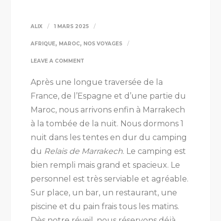
ALIX
1 MARS 2025
,
,
AFRIQUE
MAROC
NOS VOYAGES
ON
LEAVE A COMMENT
ROADTRIP
Après une longue traversée de la
AU
France, de l’Espagne et d’une partie du
MAROC
Maroc, nous arrivons enfin à Marrakech
:
à la tombée de la nuit. Nous dormons 1
DE
nuit dans les tentes en dur du camping
MARRAKECH
du
Relais de Marrakech
. Le camping est
À
bien rempli mais grand et spacieux. Le
MERZOUGA
personnel est très serviable et agréable.
Sur place, un bar, un restaurant, une
piscine et du pain frais tous les matins.
Dès notre réveil, nous réservons déjà