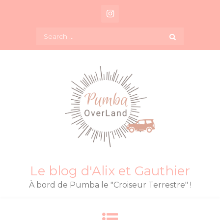
Skip
to
content
Search
for:
Le blog d'Alix et Gauthier
À bord de Pumba le "Croiseur Terrestre" !